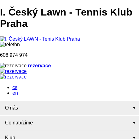
I. Český Lawn
-
Tennis Klub
Praha
608 974 974
rezervace
cs
en
O nás
Co nabízíme
Klub