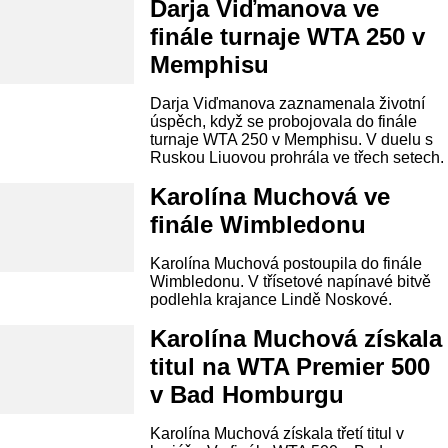
Darja Viďmanova ve
finále turnaje WTA 250 v
Memphisu
Darja Viďmanova zaznamenala životní
úspěch, když se probojovala do finále
turnaje WTA 250 v Memphisu. V duelu s
Ruskou Liuovou prohrála ve třech setech.
Karolína Muchová ve
finále Wimbledonu
Karolína Muchová postoupila do finále
Wimbledonu. V třísetové napínavé bitvě
podlehla krajance Lindě Noskové.
Karolína Muchová získala
titul na WTA Premier 500
v Bad Homburgu
Karolína Muchová získala třetí titul v