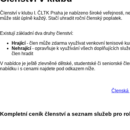
Členství v klubu I. ČLTK Praha je nabízeno široké veřejnosti, 
může stát úplně každý. Stačí uhradit roční členský poplatek.
Existují základní dva druhy členství:
Hrající
- člen může zdarma využívat venkovní tenisové kur
Nehrající
- opravňuje k využívání všech doplňujících služe
člen hradit
V nabídce je ještě zlevněné dětské, studentské či seniorské čl
nabídku i s cenami najdete pod odkazem níže.
Členská 
Kompletní ceník členství a seznam služeb pro r