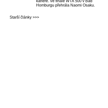
kariéře. Ve finále WTA 500 v Bad
Homburgu přehrála Naomi Osaku.
Starší články >>>