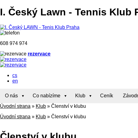
I. Český Lawn
-
Tennis Klub 
608 974 974
rezervace
cs
en
O nás
Co nabízíme
Klub
Ceník
Závodn
Úvodní strana
»
Klub
»
Členství v klubu
Úvodní strana
»
Klub
»
Členství v klubu
Členství v klubu