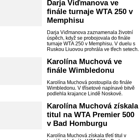
Darja Viďmanova ve
finále turnaje WTA 250 v
Memphisu
Darja Viďmanova zaznamenala životní
úspěch, když se probojovala do finále
turnaje WTA 250 v Memphisu. V duelu s
Ruskou Liuovou prohrála ve třech setech.
Karolína Muchová ve
finále Wimbledonu
Karolína Muchová postoupila do finále
Wimbledonu. V třísetové napínavé bitvě
podlehla krajance Lindě Noskové.
Karolína Muchová získala
titul na WTA Premier 500
v Bad Homburgu
Karolína Muchová získala třetí titul v