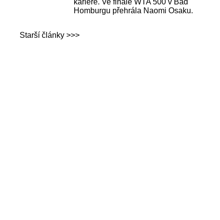
kariéře. Ve finále WTA 500 v Bad
Homburgu přehrála Naomi Osaku.
Starší články >>>