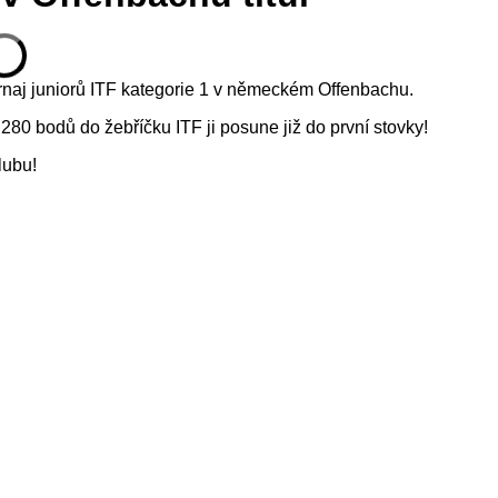
naj juniorů ITF kategorie 1 v německém Offenbachu.
 280 bodů do žebříčku ITF ji posune již do první stovky!
lubu!