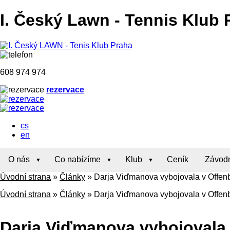
I. Český Lawn
-
Tennis Klub 
608 974 974
rezervace
cs
en
O nás
Co nabízíme
Klub
Ceník
Závodn
Úvodní strana
»
Články
»
Darja Viďmanova vybojovala v Offenb
Úvodní strana
»
Články
»
Darja Viďmanova vybojovala v Offenb
Darja Viďmanova vybojovala 