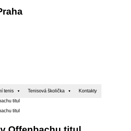
Praha
í tenis
Tenisová školička
Kontakty
achu titul
achu titul
v Offenbachu titul