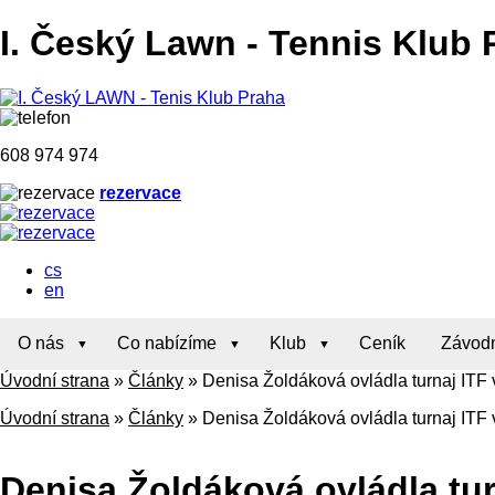
I. Český Lawn
-
Tennis Klub 
608 974 974
rezervace
cs
en
O nás
Co nabízíme
Klub
Ceník
Závodn
Úvodní strana
»
Články
»
Denisa Žoldáková ovládla turnaj ITF
Úvodní strana
»
Články
»
Denisa Žoldáková ovládla turnaj ITF
Denisa Žoldáková ovládla tur