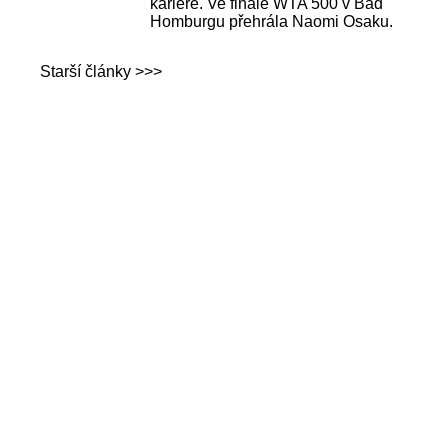
kariéře. Ve finále WTA 500 v Bad
Homburgu přehrála Naomi Osaku.
Starší články >>>