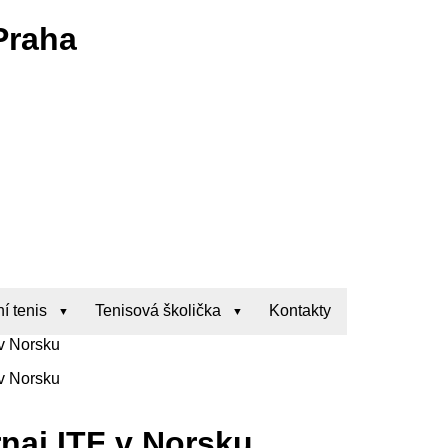
Praha
í tenis
Tenisová školička
Kontakty
 v Norsku
 v Norsku
naj ITF v Norsku