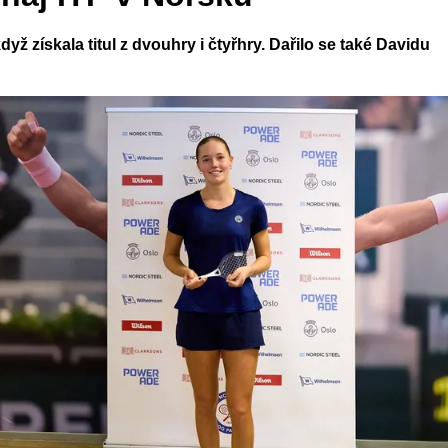
ž získala titul z dvouhry i čtyřhry. Dařilo se také Davidu