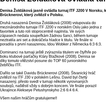
Denisa Žoldáková jasně ovládla turnaj ITF J200 V Norsku, kdy
Brücknerovi, který zvítězil v Polsku.
Druhá nasazená Denisa Žoldáková (2008) vstupovala do
mezinárodního turnaje ITF J200 v norském Oslu jako jedna z
favoritek a tuto roli stoprocentně naplnila. Ve svých
zápasech nedala soupeřkám žádnou šanci, během turnaje
neztratila ani set a dokráčela hladce k titulu. Ve finále si
poradila s první nasazenou, Idou Wobker z Německa 6:3 6:3.
Dominanci na turnaji ještě zvýraznila titulem ve čtyřhře po
boku klubové parťačky Kláry Blažkové (2008). Denisa se
díky tomuto vítězství posune do TOP 60 juniorského
žebříčku ITF.
Dařilo se také Davidu Brücknerovi (2008). Štvanický hráč
zvítězil na ITF J30 v polském Lešnu. David byl čtvrtý
nasazený, přesto svedl v turnaji několik vyrovnaných
soubojů, naštěstí vždy s dobrým koncem. Ve finále porazil
Ukrajince Alekseye Petushynskyho 2:6 6:4 6:4.
Všem našim hráčům gratulujeme!!