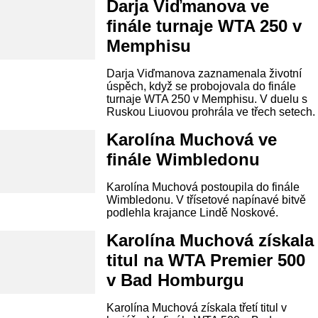
Darja Viďmanova ve
finále turnaje WTA 250 v
Memphisu
Darja Viďmanova zaznamenala životní
úspěch, když se probojovala do finále
turnaje WTA 250 v Memphisu. V duelu s
Ruskou Liuovou prohrála ve třech setech.
Karolína Muchová ve
finále Wimbledonu
Karolína Muchová postoupila do finále
Wimbledonu. V třísetové napínavé bitvě
podlehla krajance Lindě Noskové.
Karolína Muchová získala
titul na WTA Premier 500
v Bad Homburgu
Karolína Muchová získala třetí titul v