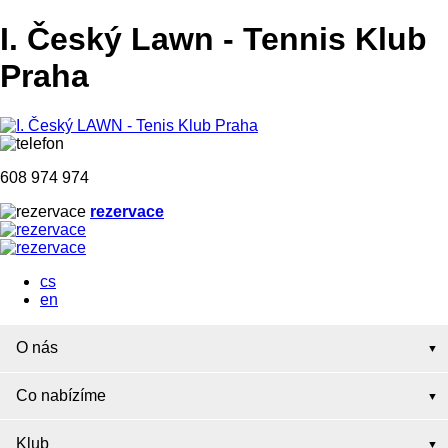
I. Český Lawn
-
Tennis Klub
Praha
608 974 974
rezervace
cs
en
O nás
Co nabízíme
Klub