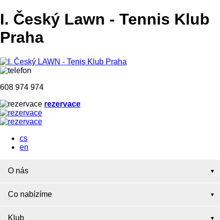
I. Český Lawn
-
Tennis Klub
Praha
608 974 974
rezervace
cs
en
O nás
Co nabízíme
Klub