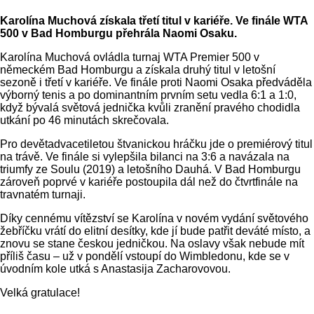
Karolína Muchová získala třetí titul v kariéře. Ve finále WTA
500 v Bad Homburgu přehrála Naomi Osaku.
Karolína Muchová ovládla turnaj WTA Premier 500 v
německém Bad Homburgu a získala druhý titul v letošní
sezoně i třetí v kariéře. Ve finále proti Naomi Osaka předváděla
výborný tenis a po dominantním prvním setu vedla 6:1 a 1:0,
když bývalá světová jednička kvůli zranění pravého chodidla
utkání po 46 minutách skrečovala.
Pro devětadvacetiletou štvanickou hráčku jde o premiérový titul
na trávě. Ve finále si vylepšila bilanci na 3:6 a navázala na
triumfy ze Soulu (2019) a letošního Dauhá. V Bad Homburgu
zároveň poprvé v kariéře postoupila dál než do čtvrtfinále na
travnatém turnaji.
Díky cennému vítězství se Karolína v novém vydání světového
žebříčku vrátí do elitní desítky, kde jí bude patřit deváté místo, a
znovu se stane českou jedničkou. Na oslavy však nebude mít
příliš času – už v pondělí vstoupí do Wimbledonu, kde se v
úvodním kole utká s Anastasija Zacharovovou.
Velká gratulace!