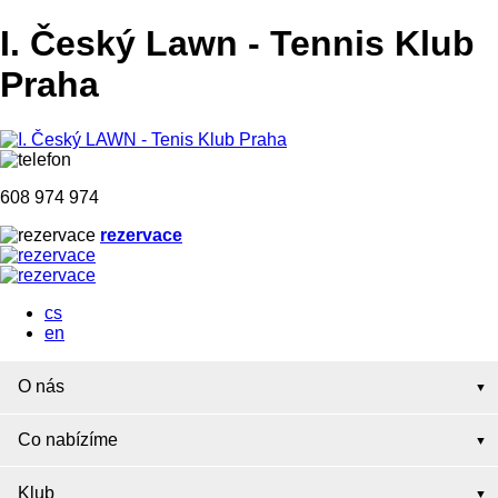
I. Český Lawn
-
Tennis Klub
Praha
608 974 974
rezervace
cs
en
O nás
Co nabízíme
Klub