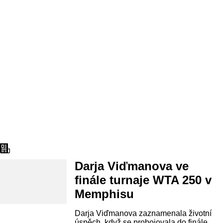
Aktuality
Darja Viďmanova ve
finále turnaje WTA 250 v
Memphisu
Darja Viďmanova zaznamenala životní
úspěch, když se probojovala do finále