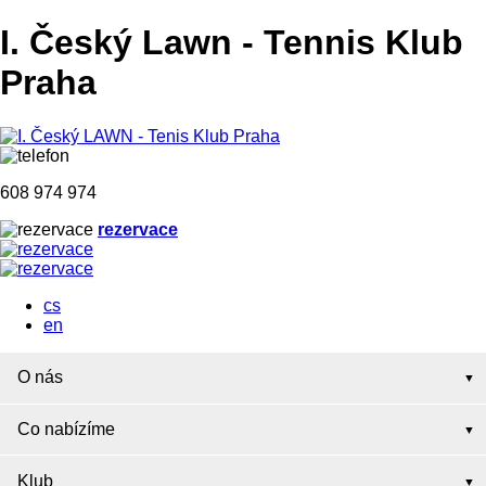
I. Český Lawn
-
Tennis Klub
Praha
608 974 974
rezervace
cs
en
O nás
Co nabízíme
Klub