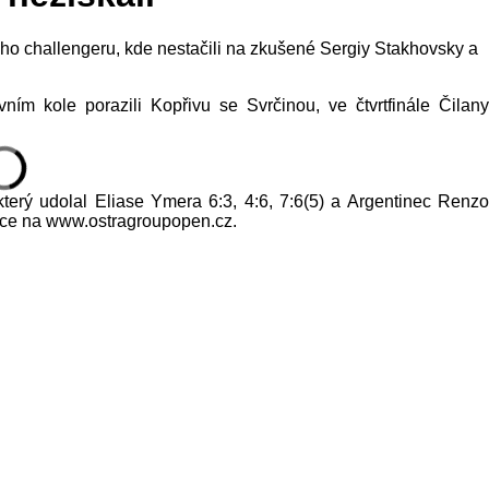
ého challengeru, kde nestačili na zkušené Sergiy Stakhovsky a
ním kole porazili Kopřivu se Svrčinou, ve čtvrtfinále Čilany
terý udolal Eliase Ymera 6:3, 4:6, 7:6(5) a Argentinec Renzo
Více na www.ostragroupopen.cz.