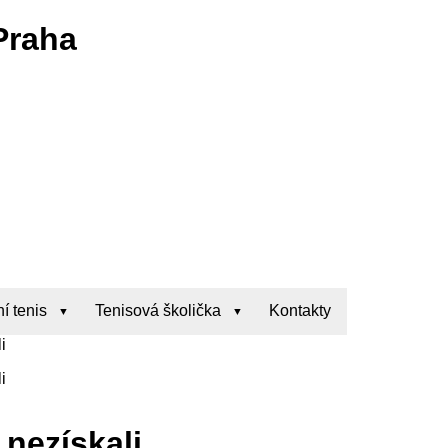
Praha
í tenis
Tenisová školička
Kontakty
i
i
 nezískali