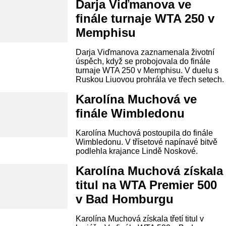
Darja Viďmanova ve
finále turnaje WTA 250 v
Memphisu
Darja Viďmanova zaznamenala životní
úspěch, když se probojovala do finále
turnaje WTA 250 v Memphisu. V duelu s
Ruskou Liuovou prohrála ve třech setech.
Karolína Muchová ve
finále Wimbledonu
Karolína Muchová postoupila do finále
Wimbledonu. V třísetové napínavé bitvě
podlehla krajance Lindě Noskové.
Karolína Muchová získala
titul na WTA Premier 500
v Bad Homburgu
Karolína Muchová získala třetí titul v