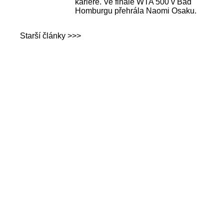
kariéře. Ve finále WTA 500 v Bad
Homburgu přehrála Naomi Osaku.
Starší články >>>