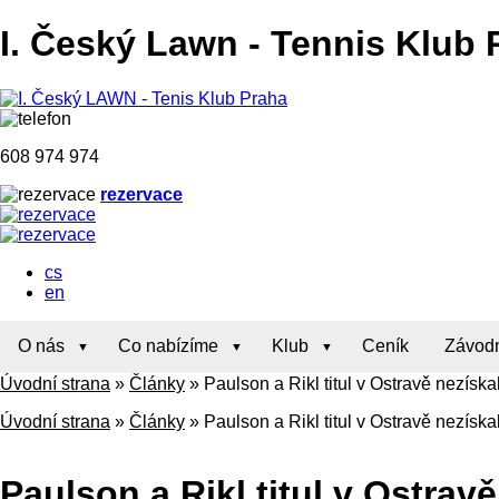
I. Český Lawn
-
Tennis Klub 
608 974 974
rezervace
cs
en
O nás
Co nabízíme
Klub
Ceník
Závodn
Úvodní strana
»
Články
»
Paulson a Rikl titul v Ostravě nezískal
Úvodní strana
»
Články
»
Paulson a Rikl titul v Ostravě nezískal
Paulson a Rikl titul v Ostravě