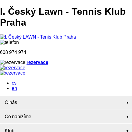
I. Český Lawn
-
Tennis Klub
Praha
608 974 974
rezervace
cs
en
O nás
Co nabízíme
Klub