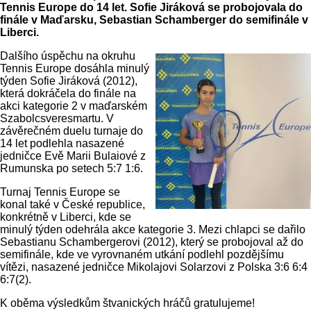
Tennis Europe do 14 let. Sofie Jiráková se probojovala do
finále v Maďarsku, Sebastian Schamberger do semifinále v
Liberci.
Dalšího úspěchu na okruhu
Tennis Europe dosáhla minulý
týden Sofie Jiráková (2012),
která dokráčela do finále na
akci kategorie 2 v maďarském
Szabolcsveresmartu. V
závěrečném duelu turnaje do
14 let podlehla nasazené
jedničce Evě Marii Bulaiové z
Rumunska po setech 5:7 1:6.
Turnaj Tennis Europe se
konal také v České republice,
konkrétně v Liberci, kde se
minulý týden odehrála akce kategorie 3. Mezi chlapci se dařilo
Sebastianu Schambergerovi (2012), který se probojoval až do
semifinále, kde ve vyrovnaném utkání podlehl pozdějšímu
vítězi, nasazené jedničce Mikolajovi Solarzovi z Polska 3:6 6:4
6:7(2).
K oběma výsledkům štvanických hráčů gratulujeme!