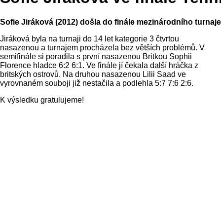
Sofie Jiráková (2012) došla do finále mezinárodního turnaj
Jiráková byla na turnaji do 14 let kategorie 3 čtvrtou
nasazenou a turnajem procházela bez větších problémů. V
semifinále si poradila s první nasazenou Britkou Sophii
Florence hladce 6:2 6:1. Ve finále jí čekala další hráčka z
britských ostrovů. Na druhou nasazenou Lilii Saad ve
vyrovnaném souboji již nestačila a podlehla 5:7 7:6 2:6.
K výsledku gratulujeme!