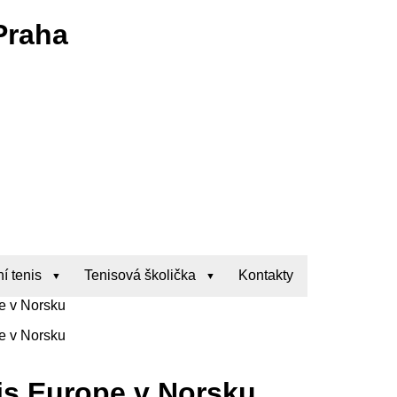
Praha
í tenis
Tenisová školička
Kontakty
pe v Norsku
pe v Norsku
nis Europe v Norsku