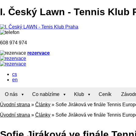
I. Český Lawn
-
Tennis Klub 
608 974 974
rezervace
cs
en
O nás
Co nabízíme
Klub
Ceník
Závodn
Úvodní strana
»
Články
»
Sofie Jiráková ve finále Tennis Euro
Úvodní strana
»
Články
»
Sofie Jiráková ve finále Tennis Euro
Sofie Jiráková ve finále Ten