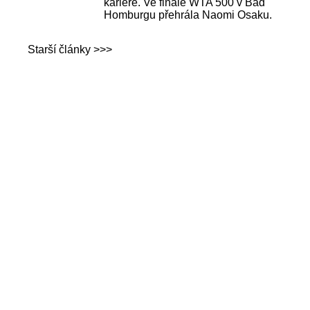
kariéře. Ve finále WTA 500 v Bad
Homburgu přehrála Naomi Osaku.
Starší články >>>