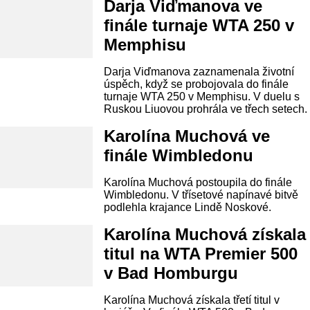
Darja Viďmanova ve
finále turnaje WTA 250 v
Memphisu
Darja Viďmanova zaznamenala životní
úspěch, když se probojovala do finále
turnaje WTA 250 v Memphisu. V duelu s
Ruskou Liuovou prohrála ve třech setech.
Karolína Muchová ve
finále Wimbledonu
Karolína Muchová postoupila do finále
Wimbledonu. V třísetové napínavé bitvě
podlehla krajance Lindě Noskové.
Karolína Muchová získala
titul na WTA Premier 500
v Bad Homburgu
Karolína Muchová získala třetí titul v