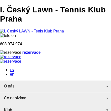
I. Český Lawn
-
Tennis Klub
Praha
608 974 974
rezervace
cs
en
O nás
Co nabízíme
Klub