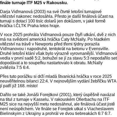
finále turnaje ITF M25 v Rakousku.
Darja Viďmanová (2003) na své čtvrté letošní turnajové
vítězství nakonec nedosáhla. Přesto je další finálová účast na
turnaji s dotací 100 tisíc dolarů jen dokůzem, v jaké formě
hráčka I.ČLTK Praha letos hraje.
V roce 2025 prohrála Viďmanová pouze čtyři utkání, dvě z nich
má na svědomí americká hráčka Caty McNally. Po hladkém
vítězství na trávě v Newportu před třemi týdny porazila
Viďmanovou i napodruhé, tentokrát na betonu v Evensville.
Druhé letošní klání však bylo výrazně vyrovnanější. Viďmanová
vedla v první sadě 5:2, bohužel se jí za stavu 5:3 nepodařilo set
dopodávat a to soupeřku nastartovalo k obratu. McNally
zvítězila 7:5 6:4.
Přes tuto porážku si drží mladá štvanická hráčka v roce 2025
neuvěřitelnou bilanci 22:4. V nejnovějším vydání žebříčku WTA
jí patří již 168. místo!
Dařilo se také Jonáši Forejtkovi (2001), který úspěšně navázal
na titul z turnaje v Kasselu. V rakouském Ollerbachu na ITF
M25 sice na nejvyšší metu nedosáhnul, ale finálová účast jistě
není neúspěchem. Ve finále se Forejtek utkal s Viacheslavem
Bielinskyim z Ukrajiny a prohrál ve dvou tiebreakách 6:7 6:7.