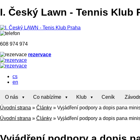
I. Český Lawn
-
Tennis Klub 
608 974 974
rezervace
cs
en
O nás
Co nabízíme
Klub
Ceník
Závodn
Úvodní strana
»
Články
»
Vyjádření podpory a dopis pana min
Úvodní strana
»
Články
»
Vyjádření podpory a dopis pana min
Vyjádření podpory a dopis p