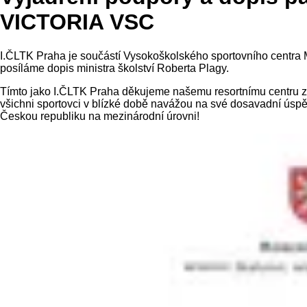
VICTORIA VSC
I.ČLTK Praha je součástí Vysokoškolského sportovního centr
posíláme dopis ministra školství Roberta Plagy.
Tímto jako I.ČLTK Praha děkujeme našemu resortnímu centru za 
všichni sportovci v blízké době navážou na své dosavadní úspě
Českou republiku na mezinárodní úrovni!