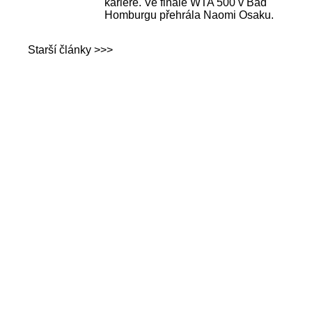
kariéře. Ve finále WTA 500 v Bad
Homburgu přehrála Naomi Osaku.
Starší články >>>