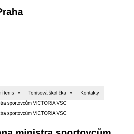
Praha
í tenis
Tenisová školička
Kontakty
istra sportovcům VICTORIA VSC
istra sportovcům VICTORIA VSC
ana ministra sportovcům