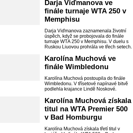
Darja Viďmanova ve
finále turnaje WTA 250 v
Memphisu
Darja Viďmanova zaznamenala životní
úspěch, když se probojovala do finále
turnaje WTA 250 v Memphisu. V duelu s
Ruskou Liuovou prohrála ve třech setech.
Karolína Muchová ve
finále Wimbledonu
Karolína Muchová postoupila do finále
Wimbledonu. V třísetové napínavé bitvě
podlehla krajance Lindě Noskové.
Karolína Muchová získala
titul na WTA Premier 500
v Bad Homburgu
Karolína Muchová získala třetí titul v