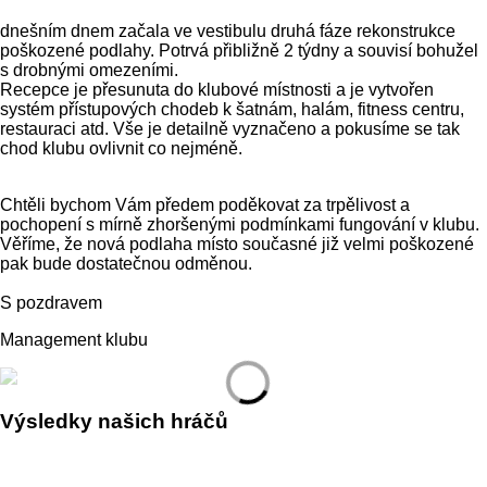
dnešním dnem začala ve vestibulu druhá fáze rekonstrukce
poškozené podlahy. Potrvá přibližně 2 týdny a souvisí bohužel
s drobnými omezeními.
Recepce je přesunuta do klubové místnosti a je vytvořen
systém přístupových chodeb k šatnám, halám, fitness centru,
restauraci atd. Vše je detailně vyznačeno a pokusíme se tak
chod klubu ovlivnit co nejméně.
Chtěli bychom Vám předem poděkovat za trpělivost a
pochopení s mírně zhoršenými podmínkami fungování v klubu.
Věříme, že nová podlaha místo současné již velmi poškozené
pak bude dostatečnou odměnou.
S pozdravem
Management klubu
Výsledky našich hráčů