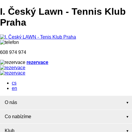
I. Český Lawn
-
Tennis Klub
Praha
608 974 974
rezervace
cs
en
O nás
Co nabízíme
Klub